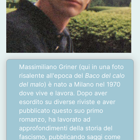
Massimiliano Griner (qui in una foto
risalente all'epoca del
Baco del calo
del malo
) è nato a Milano nel 1970
dove vive e lavora. Dopo aver
esordito su diverse riviste e aver
pubblicato questo suo primo
romanzo, ha lavorato ad
approfondimenti della storia del
fascismo, pubblicando saggi come