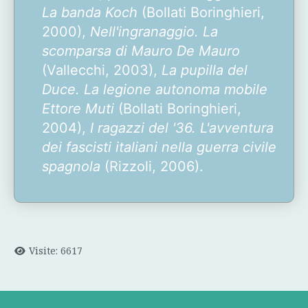
La banda Koch
(Bollati Boringhieri,
2000),
Nell'ingranaggio. La
scomparsa di Mauro De Mauro
(Vallecchi, 2003),
La pupilla del
Duce. La legione autonoma mobile
Ettore Muti
(Bollati Boringhieri,
2004),
I ragazzi del '36. L'avventura
dei fascisti italiani nella guerra civile
spagnola
(Rizzoli, 2006).
Visite: 6617