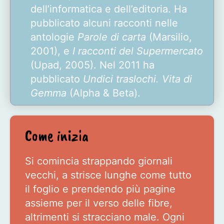
dell’informatica e dell’editoria. Ha
pubblicato alcuni racconti nelle
antologie
Parole di carta
(Marsilio,
2001), e
I racconti del Supermercato
(Upad, 2005). Nel 2011 ha
pubblicato
Undici traslochi. Vita di
Gemma
(Alpha & Beta).
Come inizia
Si comincia strappando giornali
vecchi, a strisce lunghe come tutto
il foglio e prendendo più pagine
assieme per il verso delle fibre,
altrimenti si stracciano male. Ogni