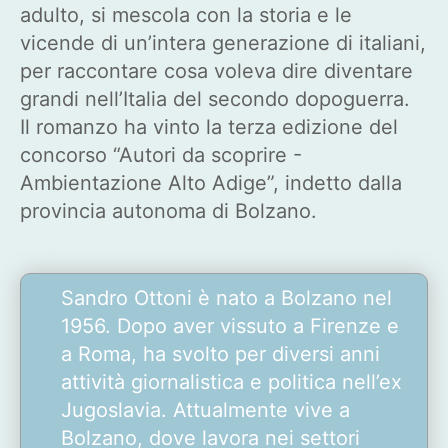
adulto, si mescola con la storia e le
vicende di un’intera generazione di italiani,
per raccontare cosa voleva dire diventare
grandi nell’Italia del secondo dopoguerra.
Il romanzo ha vinto la terza edizione del
concorso “Autori da scoprire -
Ambientazione Alto Adige”, indetto dalla
provincia autonoma di Bolzano.
Sandro Ottoni è nato a Bolzano nel
1956. Dopo aver vissuto a Firenze e
a Roma, ha svolto per diversi anni
attività giornalistica e politica nell’ex
Jugoslavia. Attualmente vive a
Bolzano, dove lavora nei settori