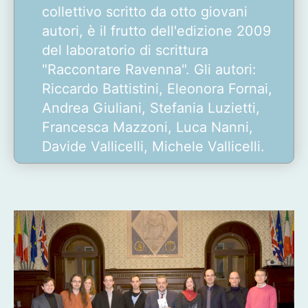
collettivo scritto da otto giovani
autori, è il frutto dell'edizione 2009
del laboratorio di scrittura
"Raccontare Ravenna". Gli autori:
Riccardo Battistini, Eleonora Fornai,
Andrea Giuliani, Stefania Luzietti,
Francesca Mazzoni, Luca Nanni,
Davide Vallicelli, Michele Vallicelli.