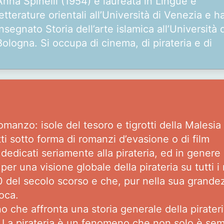
Anna Spinelli (1954) è laureata in Lingue e
letterature orientali all’Università di Venezia e h
insegnato Storia dell’arte islamica all’Università 
Bologna. Si occupa di cinema, di pirateria e di
omanzo: isole del tesoro e tigrotti della Malesia
tti sotto forma di romanzi d’evasione o di film
 dedicati seriamente alla pirateria, ed in genere s
r una visione globale della pirateria su tutti i 
0 del secolo scorso e che, pur nella sua grandezz
poca.
ano che affronta una storia generale della pirater
 La pirateria è un fenomeno che non solo è sempr