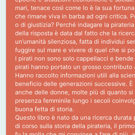
mari, tenace così come lo è la sua fortuna
che rimane viva in barba ad ogni critica. P
o di giustizia? Perché indagare la pirater
della risposta è data dal fatto che la ricer
un’umanità silenziosa, fatta di individui s
fuggire sul mare e vivere di quel che si po
I pirati non sono solo cappellacci e bende 
pirati hanno portato un grosso contributo al
Hanno raccolto informazioni utili alla scie
beneficio delle generazioni successive. È 
anche delle donne, molte più di quanto si c
presenza femminile lungo i secoli coinvolge
buona fetta di storia.
Questo libro è nato da una ricerca durata
di corso sulla storia della pirateria, il pri
fu la molla che mi convinse a fare di più, 