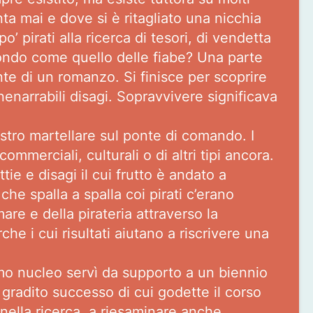
ta mai e dove si è ritagliato una nicchia
 pirati alla ricerca di tesori, di vendetta
ofondo come quello delle fiabe? Una parte
ante di un romanzo. Si finisce per scoprire
nenarrabili disagi. Sopravvivere significava
istro martellare sul ponte di comando. I
mmerciali, culturali o di altri tipi ancora.
ie e disagi il cui frutto è andato a
e spalla a spalla coi pirati c’erano
re e della pirateria attraverso la
e i cui risultati aiutano a riscrivere una
imo nucleo servì da supporto a un biennio
 e gradito successo di cui godette il corso
 nella ricerca, a riesaminare anche