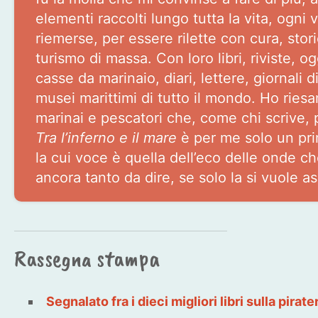
elementi raccolti lungo tutta la vita, ogni v
riemerse, per essere rilette con cura, stori
turismo di massa. Con loro libri, riviste, o
casse da marinaio, diari, lettere, giornali 
musei marittimi di tutto il mondo. Ho riesa
marinai e pescatori che, come chi scrive, 
Tra l’inferno e il mare
è per me solo un pr
la cui voce è quella dell’eco delle onde c
ancora tanto da dire, se solo la si vuole as
Rassegna stampa
Segnalato fra i dieci migliori libri sulla pirate