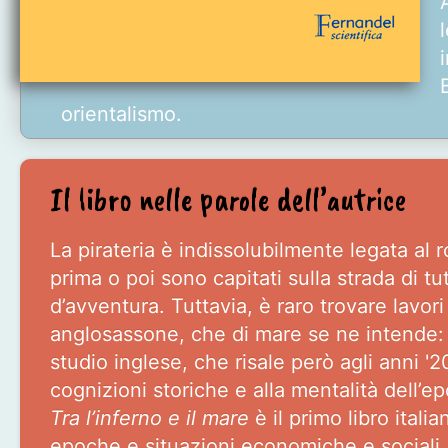
orientalismo.
Il libro nelle parole dell’autrice
La pirateria è indissolubilmente legata al r
prima o poi sono capitati sulla strada di tu
d’avventura. Tuttavia, è raro trovare lavori
anglosassone, che di mare se ne intende: pe
studio inglese, che risale però agli anni '2
cognizioni storiche e alla mentalità dell’e
Tra l’inferno e il mare
è il primo libro itali
epoche e situazioni economiche e sociali.