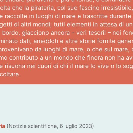
olta che la pirateria, col suo fascino irresistibil
e raccolte in luoghi di mare e trascritte durante 
ggetti di altri mondi; tutti elementi in attesa di
di bordo, giacciono ancora – veri tesori! – nei fo
minato dati, aneddoti e altre storie fornite gene
provenivano da luoghi di mare, o che sul mare, 
imo contributo a un mondo che finora non ha av
he risuona nei cuori di chi il mare lo vive o l
coltare.
ria
(Notizie scientifiche, 6 luglio 2023)