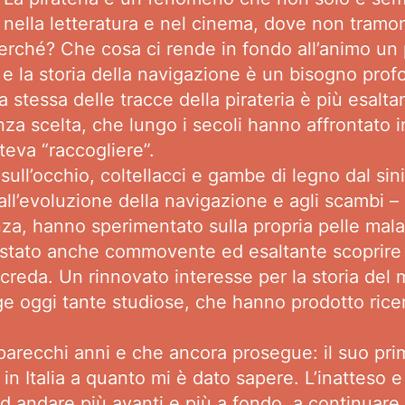
 nella letteratura e nel cinema, dove non tramon
erché? Che cosa ci rende in fondo all’animo un po’
ia e la storia della navigazione è un bisogno pr
ca stessa delle tracce della pirateria è più esalt
enza scelta, che lungo i secoli hanno affrontato i
teva “raccogliere”.
sull’occhio, coltellacci e gambe di legno dal sin
l’evoluzione della navigazione e agli scambi – co
nza, hanno sperimentato sulla propria pelle malatt
stato anche commovente ed esaltante scoprire ch
reda. Un rinnovato interesse per la storia del ma
 oggi tante studiose, che hanno prodotto ricerch
 parecchi anni e che ancora prosegue: il suo pr
mo in Italia a quanto mi è dato sapere. L’inatteso
ad andare più avanti e più a fondo, a continuare