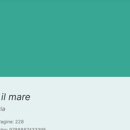
 il mare
ia
Pagine: 228
Isbn: 9788887433395