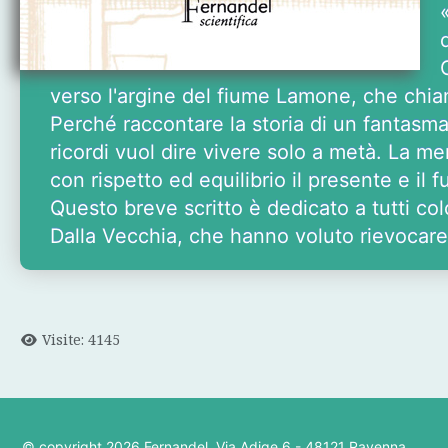
verso l'argine del fiume Lamone, che ch
Perché raccontare la storia di un fantasm
ricordi vuol dire vivere solo a metà. La m
con rispetto ed equilibrio il presente e il f
Questo breve scritto è dedicato a tutti col
Dalla Vecchia, che hanno voluto rievocare, 
Visite: 4145
© copyright
2026 Fernandel. Via Adige 6 - 48121 Ravenna.