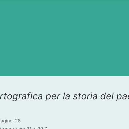
rtografica per la storia del p
agine: 28
Formato: cm 21 × 29,7