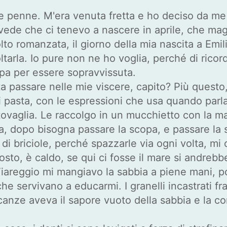
 penne. M'era venuta fretta e ho deciso da me c
 vede che ci tenevo a nascere in aprile, che ma
romanzata, il giorno della mia nascita a Emilio,
tarla. Io pure non ne ho voglia, perché di ricord
lpa per essere sopravvissuta.
 passare nelle mie viscere, capito? Più questo, d
i pasta, con le espressioni che usa quando par
a tovaglia. Le raccolgo in un mucchietto con la m
, dopo bisogna passare la scopa, e passare la sc
 di briciole, perché spazzarle via ogni volta, mi
to, è caldo, se qui ci fosse il mare si andrebbe
 Viareggio mi mangiavo la sabbia a piene mani, po
, che servivano a educarmi. I granelli incastrat
canze aveva il sapore vuoto della sabbia e la con