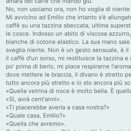
amara del caffè che mando giù.
No, non usciamo ora, non ho voglia di niente 
Mi avvicino ad Emilio che intanto s'è allungato
caffè su una tazzina sbeccata, ultima supersti
le cosce. Indosso un abito di viscosa azzurro
bianche di cotone elastico. La sua mano sale 
sveglia niente. Non è un gesto sensuale, è il 
il caffè d'un sorso, mi restituisce la tazzina
po' prima di berlo, mi piace respirarne l'aro
dove mettere le braccia, il divano è stretto pe
tutto ancora più stretto e io sto ancora più
«Quella vetrina di noce è molto bella. È quel
«Sì, avrà cent'anni».
«Ti piacerebbe averla a casa nostra?»
«Quale casa, Emilio?»
«Quella che avremo».