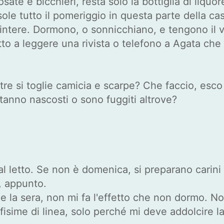
te e bicchieri, resta solo la bottiglia di liquore
l sole tutto il pomeriggio in questa parte dell
 intere. Dormono, o sonnicchiano, e tengono il v
 a leggere una rivista o telefono a Agata che r
tre si toglie camicia e scarpe? Che faccio, esco
stanno nascosti o sono fuggiti altrove?
dal letto. Se non è domenica, si preparano carin
, appunto.
 la sera, non mi fa l'effetto che non dormo. No
isime di linea, solo perché mi deve addolcire la