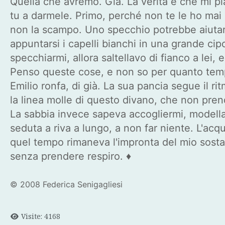
Quella che avremo. Già. La verità è che mi pi
tu a darmele. Primo, perché non te le ho mai 
non la scampo. Uno specchio potrebbe aiutarm
appuntarsi i capelli bianchi in una grande cipo
specchiarmi, allora saltellavo di fianco a lei, 
Penso queste cose, e non so per quanto tempo
Emilio ronfa, di già. La sua pancia segue il r
la linea molle di questo divano, che non pren
La sabbia invece sapeva accogliermi, modellat
seduta a riva a lungo, a non far niente. L'acqu
quel tempo rimaneva l'impronta del mio sostar
senza prendere respiro. ♦
© 2008 Federica Senigagliesi
Visite: 4168