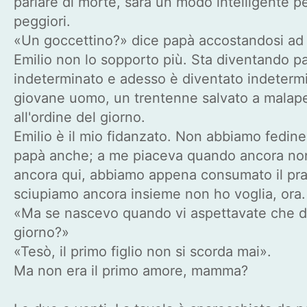
parlare di morte, sarà un modo intelligente pe
peggiori.
«Un goccettino?» dice papà accostandosi ad Em
Emilio non lo sopporto più. Sta diventando pa
indeterminato e adesso è diventato indetermi
giovane uomo, un trentenne salvato a malapen
all'ordine del giorno.
Emilio è il mio fidanzato. Non abbiamo fedine
papà anche; a me piaceva quando ancora non
ancora qui, abbiamo appena consumato il pra
sciupiamo ancora insieme non ho voglia, ora.
«Ma se nascevo quando vi aspettavate che dov
giorno?»
«Tesò, il primo figlio non si scorda mai».
Ma non era il primo amore, mamma?