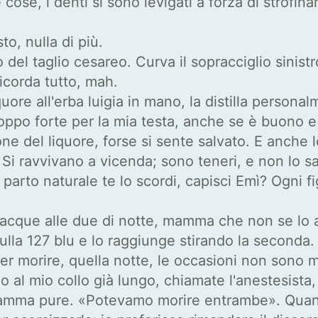
ose, i denti si sono levigati a forza di strofinarli
o, nulla di più.
o del taglio cesareo. Curva il sopracciglio sinis
icorda tutto, mah.
quore all'erba luigia in mano, la distilla persona
troppo forte per la mia testa, anche se è buono e
ione del liquore, forse si sente salvato. E anche
. Si ravvivano a vicenda; sono teneri, e non lo s
l parto naturale te lo scordi, capisci Emì? Ogni fi
e acque alle due di notte, mamma che non se lo 
ulla 127 blu e lo raggiunge stirando la seconda. 
per morire, quella notte, le occasioni non sono 
o al mio collo già lungo, chiamate l'anestesista
 mamma pure. «Potevamo morire entrambe». Quan