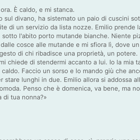
ora. È caldo, e mi stanca.
 sul divano, ha sistemato un paio di cuscini sotto
te di un servizio da lista nozze. Emilio prende l
, sotto l'abito porto mutande bianche. Niente pi
dalle cosce alle mutande e mi sfiora lì, dove un
gesto di chi ribadisce una proprietà, un potere.
 e mi chiede di stendermi accanto a lui. Io la mi
ma caldo. Faccio un sorso e lo mando giù che an
r stare lunghi in due. Emilio allora si addossa al
 scomoda. Penso che è domenica, va bene, ma non
la di tua nonna?»