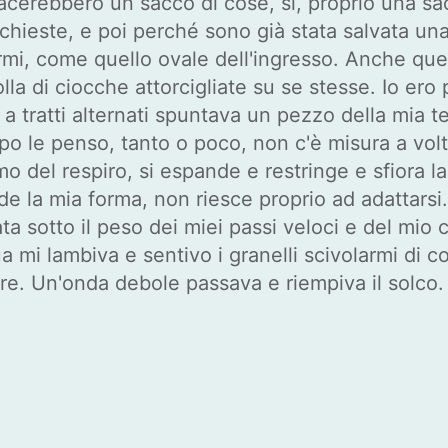
acerebbero un sacco di cose, sì, proprio una sa
chieste, e poi perché sono già stata salvata un
i, come quello ovale dell'ingresso. Anche quel
lla di ciocche attorcigliate su se stesse. Io ero 
e a tratti alternati spuntava un pezzo della mia t
 le penso, tanto o poco, non c'è misura a volte
itmo del respiro, si espande e restringe e sfiora
de la mia forma, non riesce proprio ad adattarsi.
a sotto il peso dei miei passi veloci e del mio 
a mi lambiva e sentivo i granelli scivolarmi di c
e. Un'onda debole passava e riempiva il solco. I