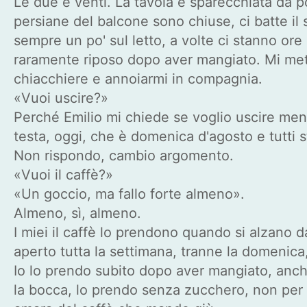
Le due e venti. La tavola è sparecchiata da posa
persiane del balcone sono chiuse, ci batte i
sempre un po' sul letto, a volte ci stanno ore
raramente riposo dopo aver mangiato. Mi metto
chiacchiere e annoiarmi in compagnia.
«Vuoi uscire?»
Perché Emilio mi chiede se voglio uscire men
testa, oggi, che è domenica d'agosto e tutti 
Non rispondo, cambio argomento.
«Vuoi il caffè?»
«Un goccio, ma fallo forte almeno».
Almeno, sì, almeno.
I miei il caffè lo prendono quando si alzano 
aperto tutta la settimana, tranne la domenica
Io lo prendo subito dopo aver mangiato, anche
la bocca, lo prendo senza zucchero, non per f