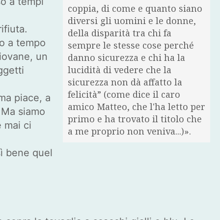
so a tempi
coppia, di come e quanto siano
diversi gli uomini e le donne,
ifiuta.
della disparità tra chi fa
to a tempo
sempre le stesse cose perché
giovane, un
danno sicurezza e chi ha la
lucidità di vedere che la
ggetti
sicurezza non dà affatto la
felicità” (come dice il caro
mma piace, a
amico Matteo, che l'ha letto per
. Ma siamo
primo e ha trovato il titolo che
 mai ci
a me proprio non veniva...)».
sì bene quel