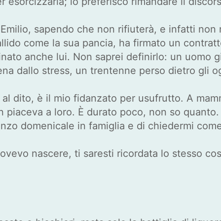
r esorcizzarla; io preferisco rimandare il discor
ilio, sapendo che non rifiuterà, e infatti non r
llido come la sua pancia, ha firmato un contrat
nato anche lui. Non saprei definirlo: un uomo 
a dallo stress, un trentenne perso dietro gli o
 al dito, è il mio fidanzato per usufrutto. A ma
 piaceva a loro. È durato poco, non so quanto
nzo domenicale in famiglia e di chiedermi come
evo nascere, ti saresti ricordata lo stesso co