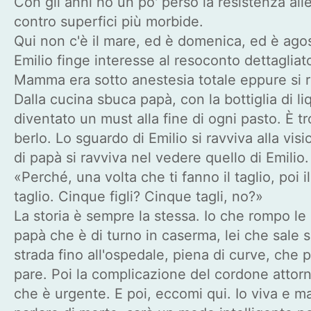
Con gli anni ho un po' perso la resistenza alle c
contro superfici più morbide.
Qui non c'è il mare, ed è domenica, ed è agost
Emilio finge interesse al resoconto dettagliat
Mamma era sotto anestesia totale eppure si r
Dalla cucina sbuca papà, con la bottiglia di li
diventato un must alla fine di ogni pasto. È 
berlo. Lo sguardo di Emilio si ravviva alla vis
di papà si ravviva nel vedere quello di Emilio
«Perché, una volta che ti fanno il taglio, poi i
taglio. Cinque figli? Cinque tagli, no?»
La storia è sempre la stessa. Io che rompo l
papà che è di turno in caserma, lei che sale s
strada fino all'ospedale, piena di curve, che 
pare. Poi la complicazione del cordone attorn
che è urgente. E poi, eccomi qui. Io viva e