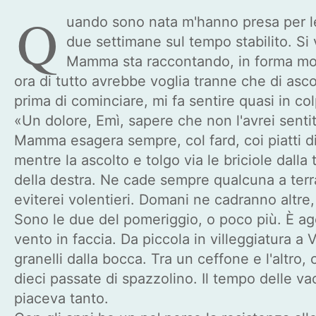
Q
uando sono nata m'hanno presa per le
due settimane sul tempo stabilito. Si
Mamma sta raccontando, in forma molto 
ora di tutto avrebbe voglia tranne che di ascol
prima di cominciare, mi fa sentire quasi in co
«Un dolore, Emì, sapere che non l'avrei sentita
Mamma esagera sempre, col fard, coi piatti d
mentre la ascolto e tolgo via le briciole dall
della destra. Ne cade sempre qualcuna a terra
eviterei volentieri. Domani ne cadranno altre,
Sono le due del pomeriggio, o poco più. È agos
vento in faccia. Da piccola in villeggiatura a
granelli dalla bocca. Tra un ceffone e l'altro
dieci passate di spazzolino. Il tempo delle va
piaceva tanto.