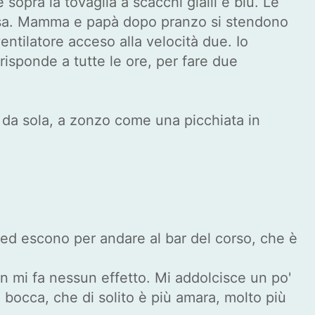
 sopra la tovaglia a scacchi gialli e blu. Le
a casa. Mamma e papà dopo pranzo si stendono
entilatore acceso alla velocità due. Io
isponde a tutte le ore, per fare due
 da sola, a zonzo come una picchiata in
i ed escono per andare al bar del corso, che è
n mi fa nessun effetto. Mi addolcisce un po'
 bocca, che di solito è più amara, molto più