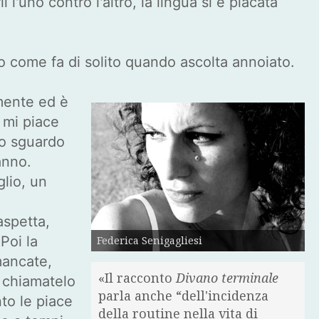
 l'uno contro l'altro, la lingua si è placata
tro come fa di solito quando ascolta annoiato.
lmente ed è
 mi piace
 lo sguardo
anno.
glio, un
aspetta,
Poi la
Federica Senigagliesi
mancate,
«Il racconto
Divano terminale
, chiamatelo
parla anche “dell'incidenza
to le piace
della routine nella vita di