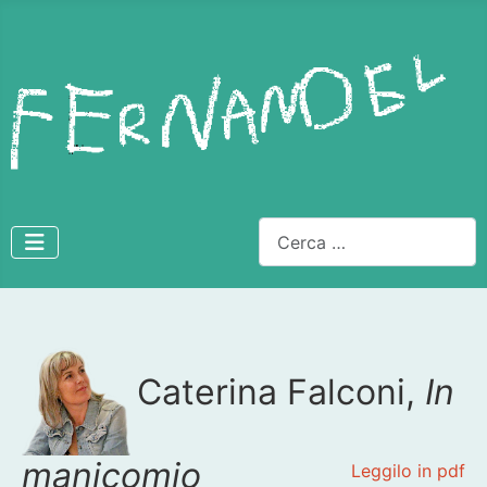
Cerca
Dettagli
Caterina Falconi,
In
manicomio
Leggilo in pdf