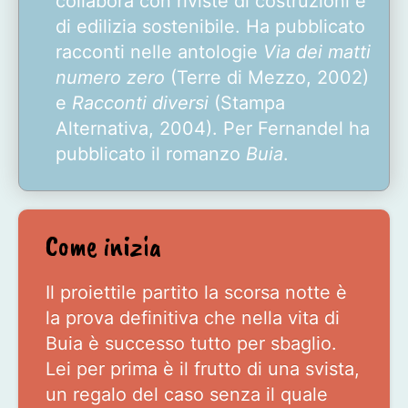
collabora con riviste di costruzioni e
di edilizia sostenibile. Ha pubblicato
racconti nelle antologie
Via dei matti
numero zero
(Terre di Mezzo, 2002)
e
Racconti diversi
(Stampa
Alternativa, 2004). Per Fernandel ha
pubblicato il romanzo
Buia
.
Come inizia
Il proiettile partito la scorsa notte è
la prova definitiva che nella vita di
Buia è successo tutto per sbaglio.
Lei per prima è il frutto di una svista,
un regalo del caso senza il quale