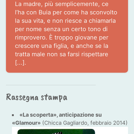
La madre, più semplicemente, ce
l’ha con Buia per come ha sconvolto
la sua vita, e non riesce a chiamarla
per nome senza un certo tono di
rimprovero. È troppo giovane per
crescere una figlia, e anche se la
tratta male non sa farsi rispettare
[...].
Rassegna stampa
«La scoperta», anticipazione su
«Glamour»
(Chicca Gagliardo, febbraio 2014)