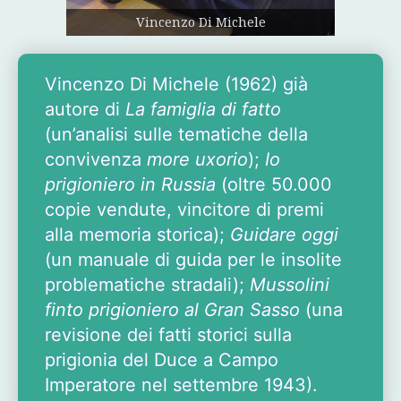
Vincenzo Di Michele
Vincenzo Di Michele (1962) già
autore di
La famiglia di fatto
(un’analisi sulle temati­che della
convivenza
more uxorio
);
Io
prigioniero in Russia
(oltre 50.000
copie vendute, vincitore di premi
alla memoria storica);
Guidare oggi
(un manuale di guida per le insolite
problematiche stradali);
Mussolini
finto prigioniero al Gran Sasso
(una
revisione dei fatti storici sulla
prigionia del Duce a Campo
Imperatore nel settembre 1943).