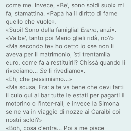
come me. Invece, «Be', sono soldi suoi» mi
fa, stamattina. «Papà ha il diritto di farne
quello che vuole».
«Suoi! Sono della famiglia!
Erano
, anzi».
«Va be', tanto poi Mario glieli ridà, no?»
«Ma secondo te» ho detto io «se non li
aveva per il matrimonio, ’sti trentamila
euro, come fa a restituirli? Chissà quando li
rivediamo...
Se
li rivediamo».
«Eh, che pessimismo...»
«Ma scusa, Fra: a te va bene che devi farti
il culo qui al bar tutte le estati per pagarti il
motorino o l'inter-rail, e invece la Simona
se ne va in viaggio di nozze ai Caraibi coi
nostri soldi?»
«Boh, cosa c'entra... Poi a me piace