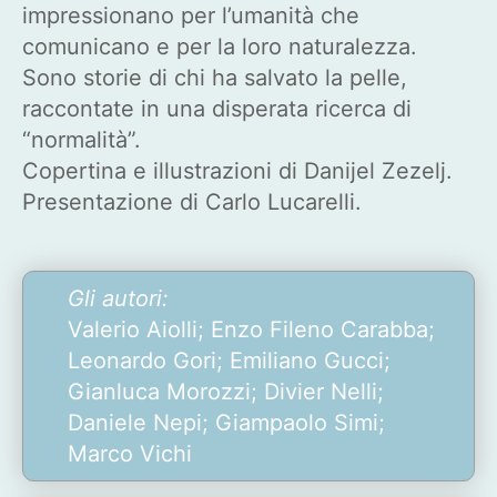
impressionano per l’umanità che
comunicano e per la loro naturalezza.
Sono storie di chi ha salvato la pelle,
raccontate in una disperata ricerca di
“normalità”.
Copertina e illustrazioni di Danijel Zezelj.
Presentazione di Carlo Lucarelli.
Gli autori:
Valerio Aiolli; Enzo Fileno Carabba;
Leonardo Gori; Emiliano Gucci;
Gianluca Morozzi; Divier Nelli;
Daniele Nepi; Giampaolo Simi;
Marco Vichi