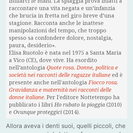
infilarci le mani. La spiaggia prova infatti a
raccontare una vita negata e un’infanzia
che brucia in fretta nel giro breve d’una
stagione. Racconta anche le inattese
manipolazioni del tempo, che troppo
spesso sa confondere dolore, nostalgia,
paura, desiderio».
Elisa Ruotolo è nata nel 1975 a Santa Maria
a Vico (CE), dove vive. Ha esordito
nell’antologia
Quote rosa. Donne, politica e
società nei racconti delle ragazze italiane
ed è
presente anche nell'antologia
Fiocco rosa.
Gravidanza e maternità nei racconti delle
donne italiane
. Per l'editore Nottetempo ha
pubblicato i libri
Ho rubato la pioggia
(2010)
e
Ovunque proteggici
(2014).
Allora aveva i denti suoi, quelli piccoli, che