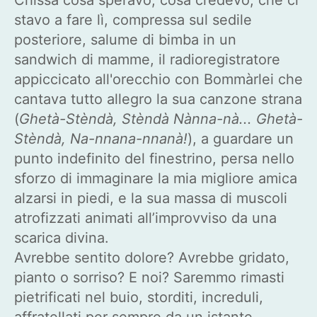
stavo a fare lì, compressa sul sedile
posteriore, salume di bimba in un
sandwich di mamme, il radioregistratore
appiccicato all'orecchio con Bommàrlei che
cantava tutto allegro la sua canzone strana
(
Ghetà-Stèndà, Stèndà Nànna-nà... Ghetà-
Stèndà, Na-nnana-nnanà!
), a guardare un
punto indefinito del finestrino, persa nello
sforzo di immaginare la mia migliore amica
alzarsi in piedi, e la sua massa di muscoli
atrofizzati animati all’improvviso da una
scarica divina.
Avrebbe sentito dolore? Avrebbe gridato,
pianto o sorriso? E noi? Saremmo rimasti
pietrificati nel buio, storditi, increduli,
affratellati per sempre da un istante