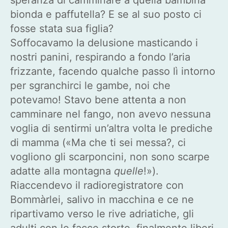
bionda e paffutella? E se al suo posto ci
fosse stata sua figlia?
Soffocavamo la delusione masticando i
nostri panini, respirando a fondo l’aria
frizzante, facendo qualche passo lì intorno
per sgranchirci le gambe, noi che
potevamo! Stavo bene attenta a non
camminare nel fango, non avevo nessuna
voglia di sentirmi un’altra volta le prediche
di mamma («Ma che ti sei messa?, ci
vogliono gli scarponcini, non sono scarpe
adatte alla montagna
quelle
!»).
Riaccendevo il radioregistratore con
Bommàrlei, salivo in macchina e ce ne
ripartivamo verso le rive adriatiche, gli
adulti con le facce storte, finalmente liberi