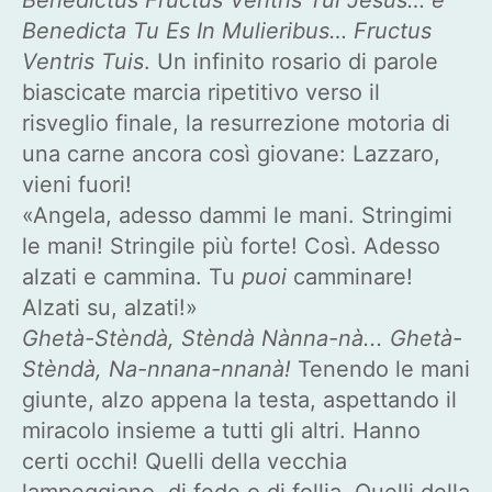
Benedicta Tu Es In Mulieribus… Fructus
Ventris Tuis
. Un infinito rosario di parole
biascicate marcia ripetitivo verso il
risveglio finale, la resurrezione motoria di
una carne ancora così giovane: Lazzaro,
vieni fuori!
«Angela, adesso dammi le mani. Stringimi
le mani! Stringile più forte! Così. Adesso
alzati e cammina. Tu
puoi
camminare!
Alzati su, alzati!»
Ghetà-Stèndà, Stèndà Nànna-nà... Ghetà-
Stèndà, Na-nnana-nnanà!
Tenendo le mani
giunte, alzo appena la testa, aspettando il
miracolo insieme a tutti gli altri. Hanno
certi occhi! Quelli della vecchia
lampeggiano, di fede o di follia. Quelli della