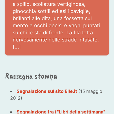
a spillo, scollatura vertiginosa,
ginocchia sottili ed esili caviglie,
brillanti alle dita, una fossetta sul
mento e occhi decisi e vaghi puntati
su chi le sta di fronte. La fila lotta
nervosamente nelle strade intasate.
[...]
Rassegna stampa
Segnalazione sul sito Elle.it
(15 maggio
2012)
Segnalazione fra i "Libri della settimana"