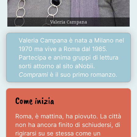
Valeria Campana
Valeria Campana è nata a Milano nel
1970 ma vive a Roma dal 1985.
Partecipa e anima gruppi di lettura
sorti attorno al sito aNobii.
Comprami
è il suo primo romanzo.
Come inizia
Roma, è mattina, ha piovuto. La città
non ha ancora finito di schiudersi, di
rigirarsi su se stessa come un