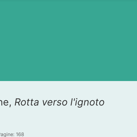
one,
Rotta verso l'ignoto
agine: 168