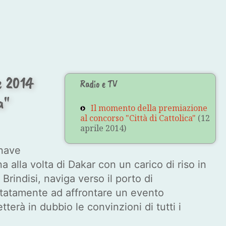
e 2014
Radio e TV
a"
Il momento della premiazione
al concorso "Città di Cattolica"
(12
aprile 2014)
onave
 alla volta di Dakar con un carico di riso in
rindisi, naviga verso il porto di
ttatamente ad affrontare un evento
erà in dubbio le convinzioni di tutti i