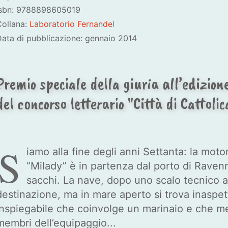
Isbn: 9788898605019
Collana:
Laboratorio Fernandel
ata di pubblicazione: gennaio 2014
Premio speciale della giuria all’edizion
del concorso letterario "Città di Cattolic
S
iamo alla fine degli anni Settanta: la mot
“Milady” è in partenza dal porto di Ravenna
sacchi. La nave, dopo uno scalo tecnico a B
destinazione, ma in mare aperto si trova inaspe
inspiegabile che coinvolge un marinaio e che mett
membri dell’equipaggio...