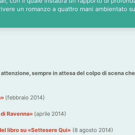
li, con il quale instaura un rapporto di profond
scrivere un romanzo a quattro mani ambientato s
e attenzione, sempre in attesa del colpo di scena che
a»
(febbraio 2014)
o di Ravenna»
(aprile 2014)
del libro su «Settesere Qui»
(8 agosto 2014)