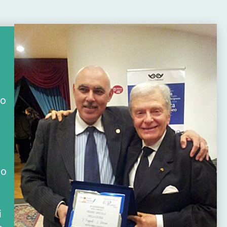
e
mo
do
i