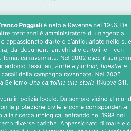
Franco Poggiali
è nato a Ravenna nel 1956. Da
oltre trent’anni è amministratore di un’agenzia
e appassionato d’arte e d’antiquariato nelle su
tura, dai documenti antichi alle cartoline – con
i a tematica ravennate. Nel 2002 esce il suo pri
ianantonio Tassinari,
Porte e portoni, finestre e
i casali della campagna ravennate. Nel 2006
sa Bellomo
Una cartolina una storia
(Nuova S1).
vora in polizia locale. Da sempre vicino al mon
o con la protezione civile e come corrispondente
to alla ricerca ufologica, entrando nel 1998 nel
erto diverse cariche. Appassionato di mare e d