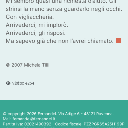
Mi sembrò quasi una richiesta d’aiuto. Gli
strinsi la mano senza guardarlo negli occhi.
Con vigliaccheria.
Arrivederci, mi implorò.
Arrivederci, gli risposi.
■
Ma sapevo già che non l’avrei chiamato.
© 2007 Michela Tilli
Visite: 4254
© copyright
2026 Fernandel. Via Adige 6 - 48121 Ravenna.
Mail: fernandel@fernandel.it
Partita Iva: 02021490392 - Codice fiscale: PZZPGR65A25H199P