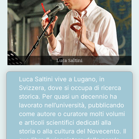
Luca Saltini
Luca Saltini vive a Lugano, in
Svizzera, dove si occupa di ricerca
storica. Per quasi un decennio ha
lavorato nell’università, pubblicando
come autore o curatore molti volumi
e articoli scientifici dedicati alla
storia o alla cultura del Novecento. Il