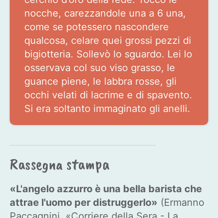
nocche, carezzandole una a 6 una,
come se potessero nascondere
qualcosa, celare quei grossi pezzi di
bigiotteria. Sollevò lo sguardo. Lei lo
osservava col suo viso grasso, le
guance piene, le labbra rosse, gli
occhi velati di lacrime e di spavento.
Si era soltanto immaginato gli anelli.
Rassegna stampa
«L'angelo azzurro è una bella barista che
attrae l'uomo per distruggerlo»
(Ermanno
Paccagnini, «Corriere della Sera - La