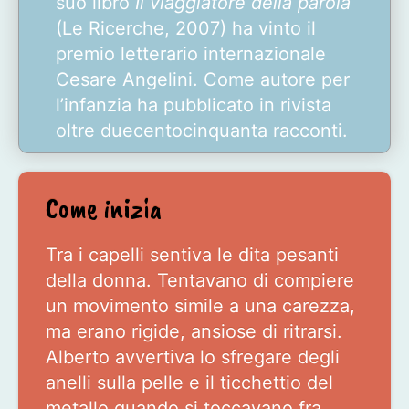
suo libro
Il viaggiatore della parola
(Le Ricerche, 2007) ha vinto il
premio letterario internazionale
Cesare Angelini. Come autore per
l’infanzia ha pubblicato in rivista
oltre duecentocinquanta racconti.
Come inizia
Tra i capelli sentiva le dita pesanti
della donna. Tentavano di compiere
un movimento simile a una carezza,
ma erano rigide, ansiose di ritrarsi.
Alberto avvertiva lo sfregare degli
anelli sulla pelle e il ticchettio del
metallo quando si toccavano fra